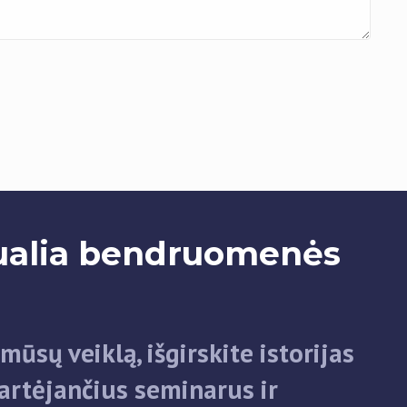
tualia bendruomenės
mūsų veiklą, išgirskite istorijas
 artėjančius seminarus ir