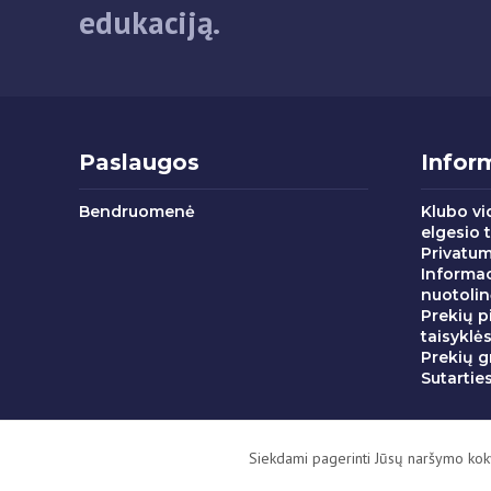
edukaciją.
Paslaugos
Inform
Bendruomenė
Klubo vi
elgesio 
Privatum
Informac
nuotolin
Prekių p
taisyklė
Prekių g
Sutartie
Siekdami pagerinti Jūsų naršymo kokyb
Visos teisės saugomos ©
2026 Splitas - aktyvaus laisvala