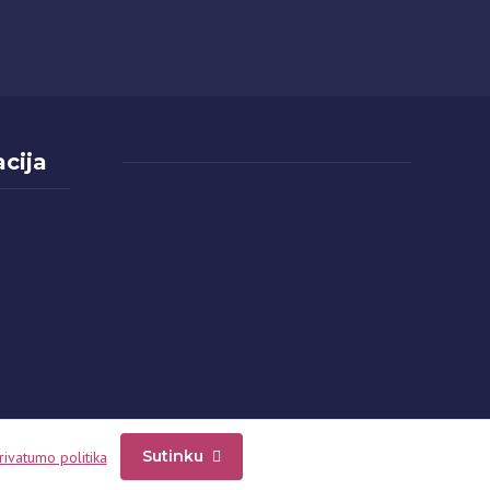
cija
Sutinku
rivatumo politika
Internetinių svetainių kūrimas |
DESAmedia