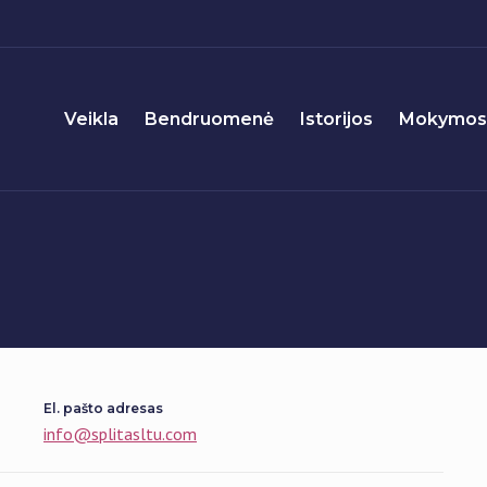
Veikla
Bendruomenė
Istorijos
Mokymosi
El. pašto adresas
info@splitasltu.com