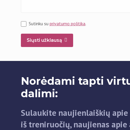
Sutinku su
privatumo politika
.
Siųsti užklausą
Norėdami tapti vir
dalimi:
Sulaukite naujienlaiškių apie 
iš treniruočių, naujienas apie