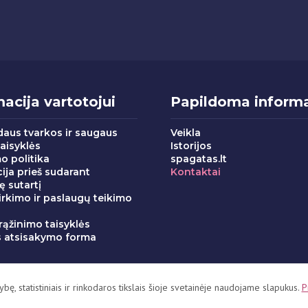
acija vartotojui
Papildoma informa
daus tvarkos ir saugaus
Veikla
taisyklės
Istorijos
o politika
spagatas.lt
ija prieš sudarant
Kontaktai
ę sutartį
irkimo ir paslaugų teikimo
s
rąžinimo taisyklės
s atsisakymo forma
ę, statistiniais ir rinkodaros tikslais šioje svetainėje naudojame slapukus.
P
ikio klubas