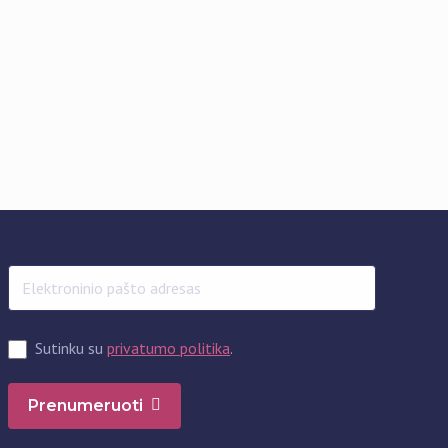
Sutinku su
privatumo politika
.
Prenumeruoti