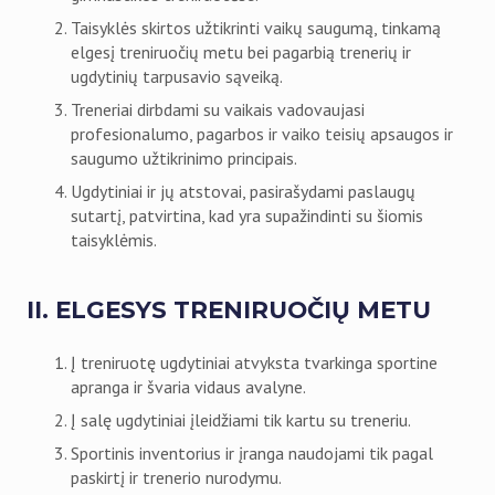
Taisyklės skirtos užtikrinti vaikų saugumą, tinkamą
elgesį treniruočių metu bei pagarbią trenerių ir
ugdytinių tarpusavio sąveiką.
Treneriai dirbdami su vaikais vadovaujasi
profesionalumo, pagarbos ir vaiko teisių apsaugos ir
saugumo užtikrinimo principais.
Ugdytiniai ir jų atstovai, pasirašydami paslaugų
sutartį, patvirtina, kad yra supažindinti su šiomis
taisyklėmis.
II. ELGESYS TRENIRUOČIŲ METU
Į treniruotę ugdytiniai atvyksta tvarkinga sportine
apranga ir švaria vidaus avalyne.
Į salę ugdytiniai įleidžiami tik kartu su treneriu.
Sportinis inventorius ir įranga naudojami tik pagal
paskirtį ir trenerio nurodymu.