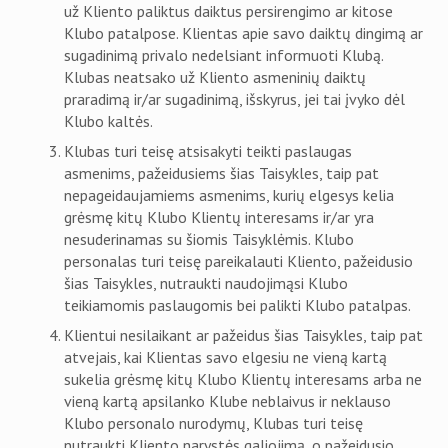
už Kliento paliktus daiktus persirengimo ar kitose
Klubo patalpose. Klientas apie savo daiktų dingimą ar
sugadinimą privalo nedelsiant informuoti Klubą.
Klubas neatsako už Kliento asmeninių daiktų
praradimą ir/ar sugadinimą, išskyrus, jei tai įvyko dėl
Klubo kaltės.
Klubas turi teisę atsisakyti teikti paslaugas
asmenims, pažeidusiems šias Taisykles, taip pat
nepageidaujamiems asmenims, kurių elgesys kelia
grėsmę kitų Klubo Klientų interesams ir/ar yra
nesuderinamas su šiomis Taisyklėmis. Klubo
personalas turi teisę pareikalauti Kliento, pažeidusio
šias Taisykles, nutraukti naudojimąsi Klubo
teikiamomis paslaugomis bei palikti Klubo patalpas.
Klientui nesilaikant ar pažeidus šias Taisykles, taip pat
atvejais, kai Klientas savo elgesiu ne vieną kartą
sukelia grėsmę kitų Klubo Klientų interesams arba ne
vieną kartą apsilanko Klube neblaivus ir neklauso
Klubo personalo nurodymų, Klubas turi teisę
nutraukti Kliento narystės galiojimą, o pažeidusio