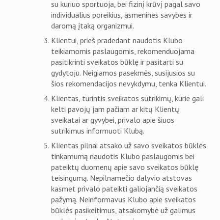
su kuriuo sportuoja, bei fizinį krūvį pagal savo
individualius poreikius, asmenines savybes ir
daromą įtaką organizmui.
Klientui, prieš pradedant naudotis Klubo
teikiamomis paslaugomis, rekomenduojama
pasitikrinti sveikatos būklę ir pasitarti su
gydytoju. Neigiamos pasekmės, susijusios su
šios rekomendacijos nevykdymu, tenka Klientui.
Klientas, turintis sveikatos sutrikimų, kurie gali
kelti pavojų jam pačiam ar kitų Klientų
sveikatai ar gyvybei, privalo apie šiuos
sutrikimus informuoti Klubą.
Klientas pilnai atsako už savo sveikatos būklės
tinkamumą naudotis Klubo paslaugomis bei
pateiktų duomenų apie savo sveikatos būklę
teisingumą. Nepilnamečio dalyvio atstovas
kasmet privalo pateikti galiojančią sveikatos
pažymą. Neinformavus Klubo apie sveikatos
būklės pasikeitimus, atsakomybė už galimus