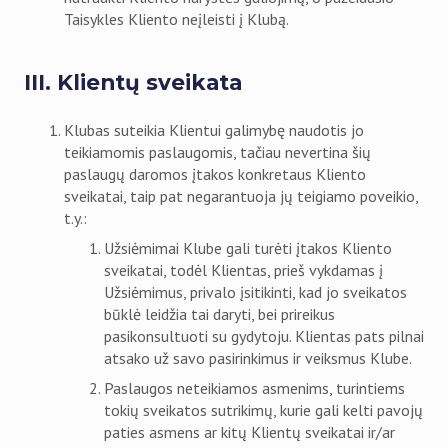
Taisykles Kliento neįleisti į Klubą.
III. Klientų sveikata
Klubas suteikia Klientui galimybę naudotis jo
teikiamomis paslaugomis, tačiau nevertina šių
paslaugų daromos įtakos konkretaus Kliento
sveikatai, taip pat negarantuoja jų teigiamo poveikio,
t.y.:
Užsiėmimai Klube gali turėti įtakos Kliento
sveikatai, todėl Klientas, prieš vykdamas į
Užsiėmimus, privalo įsitikinti, kad jo sveikatos
būklė leidžia tai daryti, bei prireikus
pasikonsultuoti su gydytoju. Klientas pats pilnai
atsako už savo pasirinkimus ir veiksmus Klube.
Paslaugos neteikiamos asmenims, turintiems
tokių sveikatos sutrikimų, kurie gali kelti pavojų
paties asmens ar kitų Klientų sveikatai ir/ar