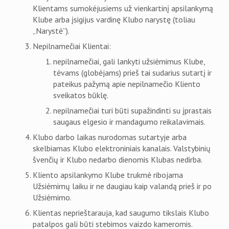
Klientams sumokėjusiems už vienkartinį apsilankymą
Klube arba įsigijus vardinę Klubo narystę (toliau
„Narystė”).
Nepilnamečiai Klientai:
nepilnamečiai, gali lankyti užsiėmimus Klube,
tėvams (globėjams) prieš tai sudarius sutartį ir
pateikus pažymą apie nepilnamečio Kliento
sveikatos būklę.
nepilnamečiai turi būti supažindinti su įprastais
saugaus elgesio ir mandagumo reikalavimais.
Klubo darbo laikas nurodomas sutartyje arba
skelbiamas Klubo elektroniniais kanalais. Valstybinių
švenčių ir Klubo nedarbo dienomis Klubas nedirba.
Kliento apsilankymo Klube trukmė ribojama
Užsiėmimų laiku ir ne daugiau kaip valandą prieš ir po
Užsiėmimo.
Klientas neprieštarauja, kad saugumo tikslais Klubo
patalpos gali būti stebimos vaizdo kameromis.