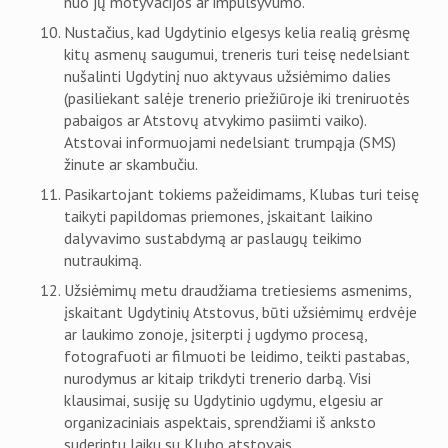
nuo jų motyvacijos ar impulsyvumo.
Nustačius, kad Ugdytinio elgesys kelia realią grėsmę
kitų asmenų saugumui, treneris turi teisę nedelsiant
nušalinti Ugdytinį nuo aktyvaus užsiėmimo dalies
(pasiliekant salėje trenerio priežiūroje iki treniruotės
pabaigos ar Atstovų atvykimo pasiimti vaiko).
Atstovai informuojami nedelsiant trumpąja (SMS)
žinute ar skambučiu.
Pasikartojant tokiems pažeidimams, Klubas turi teisę
taikyti papildomas priemones, įskaitant laikino
dalyvavimo sustabdymą ar paslaugų teikimo
nutraukimą.
Užsiėmimų metu draudžiama tretiesiems asmenims,
įskaitant Ugdytinių Atstovus, būti užsiėmimų erdvėje
ar laukimo zonoje, įsiterpti į ugdymo procesą,
fotografuoti ar filmuoti be leidimo, teikti pastabas,
nurodymus ar kitaip trikdyti trenerio darbą. Visi
klausimai, susiję su Ugdytinio ugdymu, elgesiu ar
organizaciniais aspektais, sprendžiami iš anksto
suderintu laiku su Klubo atstovais.