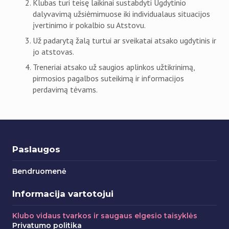
Klubas turi teisę laikinai sustabdyti Ugdytinio
dalyvavimą užsiėmimuose iki individualaus situacijos
įvertinimo ir pokalbio su Atstovu.
Už padarytą žalą turtui ar sveikatai atsako ugdytinis ir
jo atstovas.
Treneriai atsako už saugios aplinkos užtikrinimą,
pirmosios pagalbos suteikimą ir informacijos
perdavimą tėvams.
Paslaugos
Bendruomenė
Informacija vartotojui
Klubo vidaus tvarkos ir saugaus elgesio taisyklės
Privatumo politika