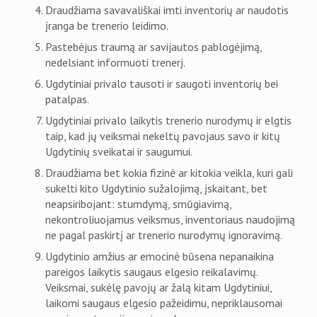
Draudžiama savavališkai imti inventorių ar naudotis
įranga be trenerio leidimo.
Pastebėjus traumą ar savijautos pablogėjimą,
nedelsiant informuoti trenerį.
Ugdytiniai privalo tausoti ir saugoti inventorių bei
patalpas.
Ugdytiniai privalo laikytis trenerio nurodymų ir elgtis
taip, kad jų veiksmai nekeltų pavojaus savo ir kitų
Ugdytinių sveikatai ir saugumui.
Draudžiama bet kokia fizinė ar kitokia veikla, kuri gali
sukelti kito Ugdytinio sužalojimą, įskaitant, bet
neapsiribojant: stumdymą, smūgiavimą,
nekontroliuojamus veiksmus, inventoriaus naudojimą
ne pagal paskirtį ar trenerio nurodymų ignoravimą.
Ugdytinio amžius ar emocinė būsena nepanaikina
pareigos laikytis saugaus elgesio reikalavimų.
Veiksmai, sukėlę pavojų ar žalą kitam Ugdytiniui,
laikomi saugaus elgesio pažeidimu, nepriklausomai