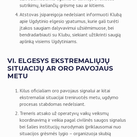
sutrikimų, keliančių grėsmę sau ar kitiems.
Atstovas įsipareigoja nedelsiant informuoti Klubą
apie Ugdytinio elgesio ypatumus, kurie gali turėti
įtakos saugiam dalyvavimui užsiėmimuose, bei
bendradarbiauti su Klubu, siekiant užtikrinti saugią
aplinką visiems Ugdytiniams.
VI. ELGESYS EKSTREMALIŲJŲ
SITUACIJŲ AR ORO PAVOJAUS
METU
Kilus oficialiam oro pavojaus signalui ar kitai
ekstremaliai situacijai treniruotės metu, ugdymo
procesas stabdomas nedelsiant.
Treneris atsako už operatyvų vaikų veiksmų
koordinavimą ir veikia pagal civilinės saugos signalus
bei šalies institucijų nurodymais (priklausomai nuo
situacijos grėsmės lygio – organizuoja skubią