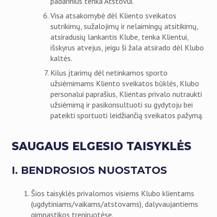
padarinius tenka Atstovui.
Visa atsakomybė dėl Kliento sveikatos
sutrikimų, sužalojimų ir nelaimingų atsitikimų,
atsiradusių lankantis Klube, tenka Klientui,
išskyrus atvejus, jeigu ši žala atsirado dėl Klubo
kaltės.
Kilus įtarimų dėl netinkamos sporto
užsiėmimams Kliento sveikatos būklės, Klubo
personalui paprašius, Klientas privalo nutraukti
užsiėmimą ir pasikonsultuoti su gydytoju bei
pateikti sportuoti leidžiančią sveikatos pažymą.
SAUGAUS ELGESIO TAISYKLĖS
I. BENDROSIOS NUOSTATOS
Šios taisyklės privalomos visiems Klubo klientams
(ugdytiniams/vaikams/atstovams), dalyvaujantiems
gimnastikos treniruotėse.