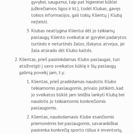
gyvybei, saugumui, taip pat higieninei būklei
(užkrečiamos ligos ir kt.), todėl Klubas, gavęs
tokios informacijos, gali tokių Klientų į Klubą
neįleisti.
Klubas neatlygina Klientui dėl jo teikiamų
paslaugų Kliento sveikatai ar gyvybei padarytos
turtinės ir neturtinės žalos, išskyrus atvejus, jei
žala atsirado dėl Klubo kaltės.
Klientas, prieš pasirinkdamas Klubo paslaugas, turi
atsižvelgti į savo sveikatos būklę ir šių paslaugų
galimą poveikį jam, t.y.:
Klientas, prieš pradėdamas naudotis Klubo
teikiamomis paslaugomis, privalo įsitikinti, kad
jo sveikatos būklė jam leidžia lankyti Klubą bei
naudotis jo teikiamomis konkrečiomis
paslaugomis.
Klientas, naudodamasis Klube esančiomis
priemonėmis bei paslaugomis, savarankiškai
pasirenka konkrečią sporto rūbus ir inventorių,