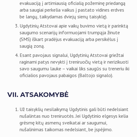
evakuaciją į artimiausią oficialią požeminę priedangą
arba saugiai perkelia vaikus į pastato vidines erdves
be langų, taikydamas dviejų sienų taisyklę).
Ugdytinių Atstovai apie vaikų buvimo vietą ir parinktą
saugumo scenarijų informuojami trumpąja žinute
(SMS) iškart pradėjus evakuaciją arba persikėlus į
saugią zoną.
Esant pavojaus signalui, Ugdytinių Atstovai griežtai
raginami patys nevykti į treniruočių vietą ir nerizikuoti
savo saugumu lauke – vaikai liks saugūs su treneriu iki
oficialios pavojaus pabaigos (Baltojo signalo).
VII. ATSAKOMYBĖ
Už taisyklių nesilaikymą Ugdytinis gali būti nedelsiant
nušalintas nuo treniruotės. Jei Ugdytinio elgesys kelia
grėsmę kitų asmenų sveikatai ar saugumui,
nušalinimas taikomas nedelsiant, be įspėjimo.