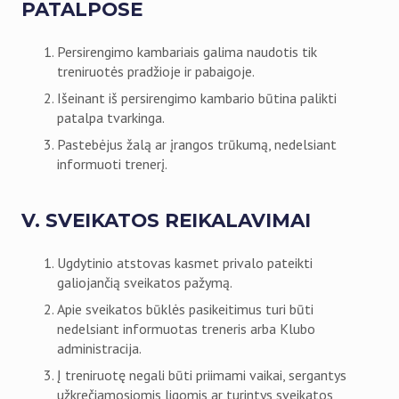
PATALPOSE
Persirengimo kambariais galima naudotis tik
treniruotės pradžioje ir pabaigoje.
Išeinant iš persirengimo kambario būtina palikti
patalpa tvarkinga.
Pastebėjus žalą ar įrangos trūkumą, nedelsiant
informuoti trenerį.
V. SVEIKATOS REIKALAVIMAI
Ugdytinio atstovas kasmet privalo pateikti
galiojančią sveikatos pažymą.
Apie sveikatos būklės pasikeitimus turi būti
nedelsiant informuotas treneris arba Klubo
administracija.
Į treniruotę negali būti priimami vaikai, sergantys
užkrečiamosiomis ligomis ar turintys sveikatos