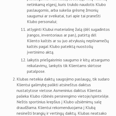
netinkamą elgesį, kuris trukdo naudotis Klubo
paslaugomis, arba sukelia grėsmę žmonių
saugumui ar sveikatai, turi apie tai pranešti
Klubo personalui;
atlyginti Klubui materialinę žalą (dėl sugadintos
įrangos, inventoriaus ar pan.), patirtą dėl
Kliento kaltės ar su juo atvykusių nepilnamečių
kaltės pagal Klubo pateiktą nuostolių
įvertinimo aktą.
laikytis priešgaisrinio saugumo ir kitų atsargumo
reikalavimų, lankytis tik Klientams skirtose
patalpose.
Klubas neteikia daiktų saugojimo paslaugų, tik sudaro
Klientui galimybę palikti atsineštus daiktus
nustatytose vietose. Asmeninius daiktus Klientas
palieka Klubo rūbinės persirengimo vietoje/spintelėje.
Neštis sportinius krepšius į Klubo užsiėmimų salę
draudžiama. Klientui rekomenduojama į Klubą
nesinešti brangių ir vertingų daiktų. Klubas neatsako