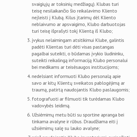
svaigiųjų ar toksinių medžiagų). Klubas turi
teisę nesilaikančio šio reikalavimo Kliento
neįleisti į Klubą. Kilus įtarimų dėl Kliento
neblaivumo ar apsvaigimo, Klubo darbuotojas
turi teisę išprašyti tokį Klientą iš Klubo;
įvykus nelaimingam atsitikimui Klube, galintis
padėti Klientas turi dėti visas pastangas
pagalbai suteikti, o būdamas įvykio liudininku,
suteikti reikalingą informaciją Klubo personalui
bei medikams ar teisėsaugos institucijoms;
nedelsiant informuoti Klubo personalą apie
savo ar kitų Klientų sveikatos pablogėjimą ar
traumą, patirtą naudojantis Klubo paslaugomis;
fotografuoti ar filmuoti tik turėdamas Klubo
vadovybės leidimą.
Užsiėmimų metu būti su sportine apranga bei
tinkama avalyne ir rūbus. Draudžiama eiti į
užsiėmimų salę su lauko avalyne;