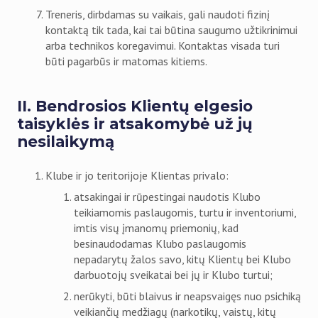
Treneris, dirbdamas su vaikais, gali naudoti fizinį
kontaktą tik tada, kai tai būtina saugumo užtikrinimui
arba technikos koregavimui. Kontaktas visada turi
būti pagarbūs ir matomas kitiems.
II. Bendrosios Klientų elgesio
taisyklės ir atsakomybė už jų
nesilaikymą
Klube ir jo teritorijoje Klientas privalo:
atsakingai ir rūpestingai naudotis Klubo
teikiamomis paslaugomis, turtu ir inventoriumi,
imtis visų įmanomų priemonių, kad
besinaudodamas Klubo paslaugomis
nepadarytų žalos savo, kitų Klientų bei Klubo
darbuotojų sveikatai bei jų ir Klubo turtui;
nerūkyti, būti blaivus ir neapsvaigęs nuo psichiką
veikiančių medžiagų (narkotikų, vaistų, kitų