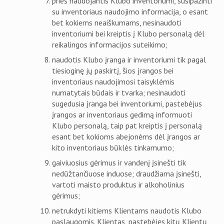
prieš naudojantis Klubo inventoriumi, susipažinti
su inventoriaus naudojimo informacija, o esant
bet kokiems neaiškumams, nesinaudoti
inventoriumi bei kreiptis į Klubo personalą dėl
reikalingos informacijos suteikimo;
naudotis Klubo įranga ir inventoriumi tik pagal
tiesioginę jų paskirtį, šios įrangos bei
inventoriaus naudojimosi taisyklėmis
numatytais būdais ir tvarka; nesinaudoti
sugedusia įranga bei inventoriumi, pastebėjus
įrangos ar inventoriaus gedimą informuoti
Klubo personalą, taip pat kreiptis į personalą
esant bet kokioms abejonėms dėl įrangos ar
kito inventoriaus būklės tinkamumo;
gaiviuosius gėrimus ir vandenį įsinešti tik
nedūžtančiuose induose; draudžiama įsinešti,
vartoti maisto produktus ir alkoholinius
gėrimus;
netrukdyti kitiems Klientams naudotis Klubo
paslaugomis. Klientas, pastebėjęs kitų Klientų